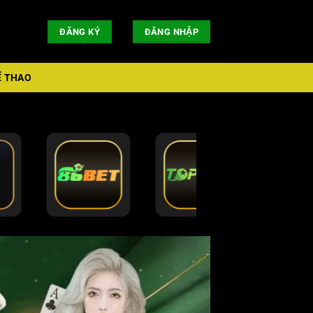
ĐĂNG KÝ
ĐĂNG NHẬP
Ể THAO