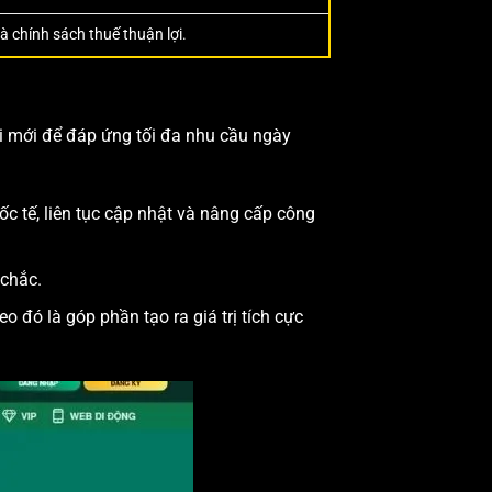
à chính sách thuế thuận lợi.
ổi mới để đáp ứng tối đa nhu cầu ngày
ốc tế, liên tục cập nhật và nâng cấp công
 chắc.
o đó là góp phần tạo ra giá trị tích cực