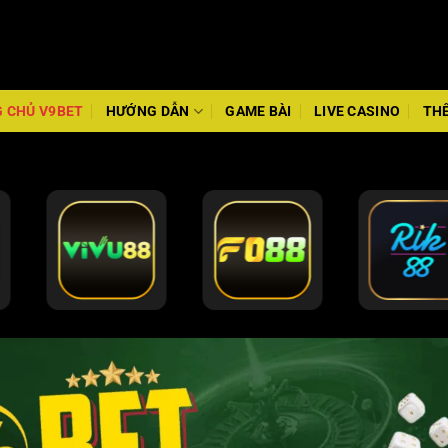
 CHỦ V9BET
HƯỚNG DẪN
GAME BÀI
LIVE CASINO
TH