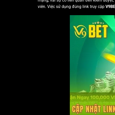
mạng, vài sự cố liên quan đến kiểm duyệt,
viên. Việc sử dụng đúng link truy cập
V9B