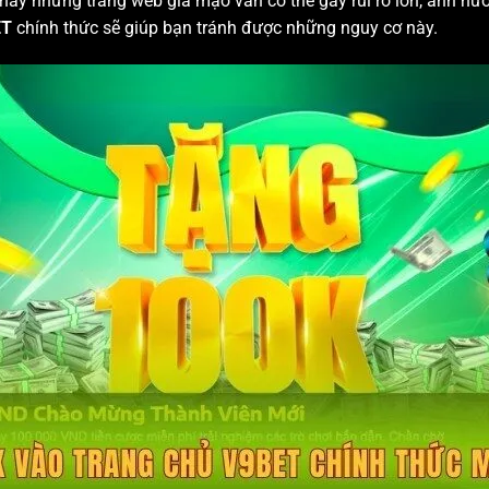
 hay những trang web giả mạo vẫn có thể gây rủi ro lớn, ảnh hưở
ET
chính thức sẽ giúp bạn tránh được những nguy cơ này.