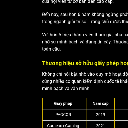
của hội viên từ cơ bản đến cao cấp.
Đến nay, sau hơn 6 năm không ngừng phát 
trong ngành giải trí số. Trang chủ được th
Với hơn 5 triệu thành viên tham gia, nhà 
nhờ sự minh bạch và đáng tin cậy. Thương
toàn cầu.
Thương hiệu sở hữu giấy phép hoạ
Không chỉ nổi bật nhờ vào quy mô hoạt độ
cùng nhiều cơ quan kiểm định quốc tế kh
minh bạch và văn minh.
Giấy phép
Năm cấp
PAGCOR
2019
Curacao eGaming
2021