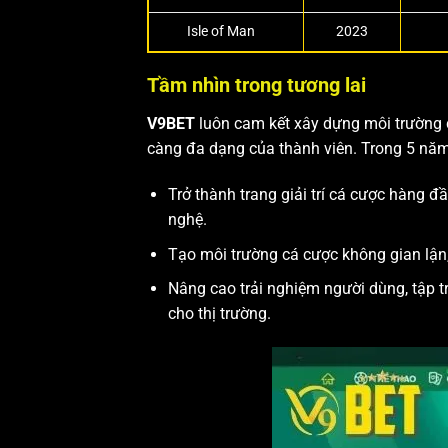
Isle of Man
2023
Tầm nhìn trong tương lai
V9BET
luôn cam kết xây dựng môi trường 
càng đa dạng của thành viên. Trong 5 năm
Trở thành trang giải trí cá cược hàng đ
nghệ.
Tạo môi trường cá cược không gian lận,
Nâng cao trải nghiệm người dùng, tập tru
cho thị trường.