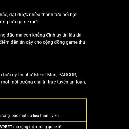
ắc, đạt được nhiều thành tựu nổi bật
 những tựa game mới.
àng đầu mà còn khẳng định uy tín lâu dài
h điểm đến tin cậy cho cộng đồng game thủ
 chức uy tín như Isle of Man, PAGCOR,
một môi trường giải trí trực tuyến an toàn,
ưởng, bảo mật dữ liệu thành viên.
V9BET
mở rộng thị trường quốc tế.