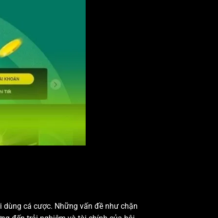
ười dùng cá cược. Những vấn đề như chặn