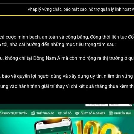
Pháp lý vững chắc, bảo mật cao, hỗ trợ quản lý linh hoạt v
cá cược minh bạch, an toàn và công bằng, đồng thời liên tục đ
 tới, nhà cái hướng đến những mục tiêu trọng tâm sau:
ầu, không chỉ tại Đông Nam Á mà còn mở rộng ra thị trường ở qu
 bảo vệ quyền lợi người dùng và xây dựng uy tín, niềm tin vững
ng vào hành trình giải trí thay vì chỉ kết quả thắng thua kèm the