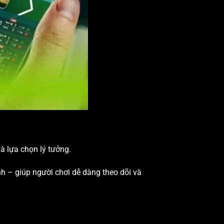
à lựa chọn lý tưởng.
ánh – giúp người chơi dễ dàng theo dõi và