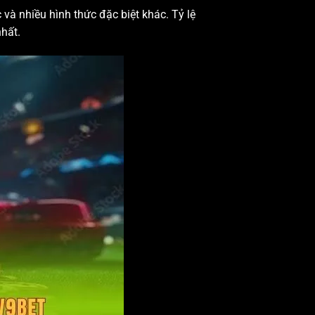
và nhiều hình thức đặc biệt khác. Tỷ lệ
hất.