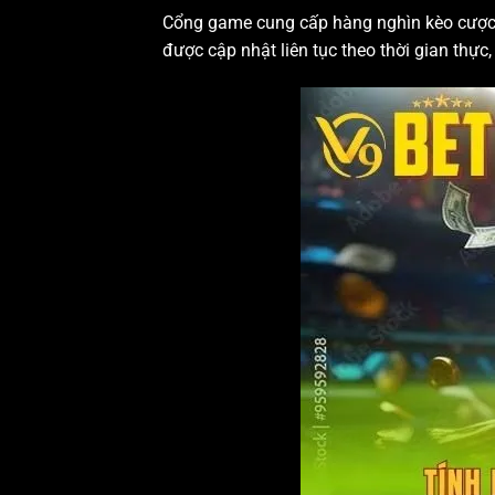
Cổng game cung cấp hàng nghìn kèo cược mỗ
được cập nhật liên tục theo thời gian thự