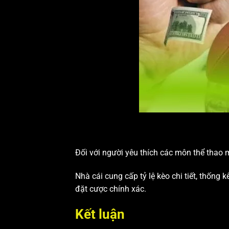
Đối với người yêu thích các môn thể thao 
Nhà cái cung cấp tỷ lệ kèo chi tiết, thống
đặt cược chính xác.
Kết luận